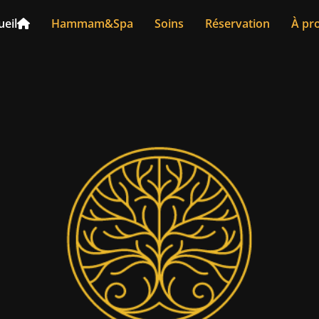
ueil
Hammam&Spa
Soins
Réservation
À pr