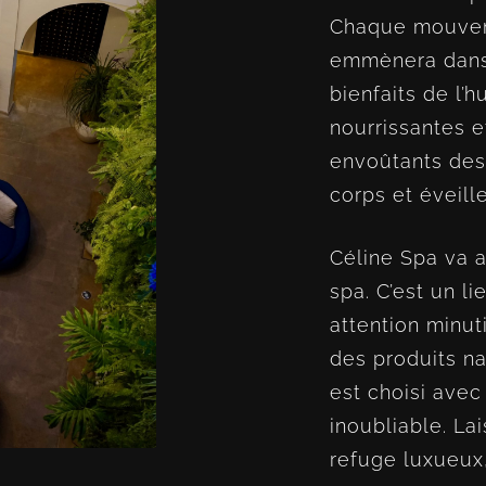
Chaque mouveme
emmènera dans 
bienfaits de l’
nourrissantes 
envoûtants des
corps et éveill
Céline Spa va a
spa. C’est un l
attention minut
des produits na
est choisi avec
inoubliable. La
refuge luxueux,